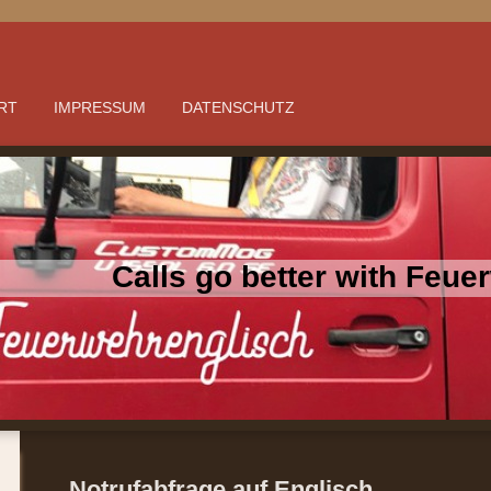
RT
IMPRESSUM
DATENSCHUTZ
Calls go better with Feu
Notrufabfrage auf Englisch