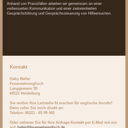
Anhand von Praxisfällen arbeiten wir gemeinsam an einer
verbesserten Kommunikation und einer zielorientierten
Gesprächsführung und Gesprächssteuerung von Hilfeersuchen.
Kontakt
Gaby Baller
Feuerwehrenglisch
Langgewann
95
69121
Heidelberg
Sie wollen Ihre Leitstelle fit machen für englische Anrufe?
Dann rufen Sie mich direkt an:
Telefon: 06221 - 65 99 442
Oder nehmen Sie für Ihre Anfrage Kontakt per E-Mail mit mir
auf:
baller@feuerwehrenglisch.de