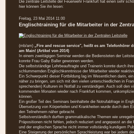
Die zentrale Leitstelle der Feuerwehr Frankfurt hat einen sehr sch
hier können Sie ihn lesen:
Freitag, 23 Mai 2014 11:00
Englischtraining für die Mitarbeiter in der Zentra
(mb/am)
„Fire and rescue service", heißt es am Telefonhörer de
am Main! (Artikel von 2014)
In einem zweitägigen Seminar werden die Bediensteten der Leitstel
konnte Frau Gaby Baller gewonnen werden.
Die selbstständige Lehrbeauftragte und Trainerin konnte durch ihr
schlummernden Englischkenntnisse der Mitarbeiter wieder reaktivi
Ein Schwerpunkt dieser Fortbildung lag im Wesentlichen darin, ein 
näher zu bringen, um sich mit den vielen unterschiedlichen in Fran
sprechenden) Kulturen im Notfall zu verständigen. Auch soll den vi
kommenden Monaten wieder nach Frankfurt kommen, unkompliziert
können.
Ein großer Teil des Seminars beinhaltete die Notrufabfrage in Eng
Übersetzung von Körperteilen und Krankheiten wurde durch den Ei
den Teilnehmern näher gebracht.
Selbstverständlich durften grammatikalische Themen wie unregel
Präpositionen nicht fehlen, jedoch reduziert und angepasst an die
und der englischen Sprache nicht immer vollständig kundigem Pub
Eine Steigerung der persönlichen Sprachleistung war bei jedem de