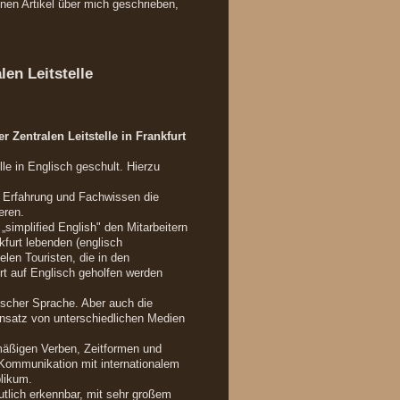
önen Artikel über mich geschrieben,
len Leitstelle
r Zentralen Leitstelle in Frankfurt
le in Englisch geschult. Hierzu
e Erfahrung und Fachwissen die
eren.
„simplified English" den Mitarbeitern
kfurt lebenden (englisch
elen Touristen, die in den
 auf Englisch geholfen werden
lischer Sprache. Aber auch die
nsatz von unterschiedlichen Medien
mäßigen Verben, Zeitformen und
 Kommunikation mit internationalem
likum.
utlich erkennbar, mit sehr großem