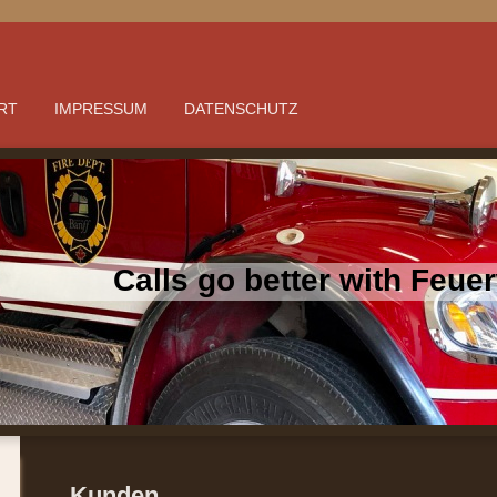
RT
IMPRESSUM
DATENSCHUTZ
Calls go better with Feu
Kunden